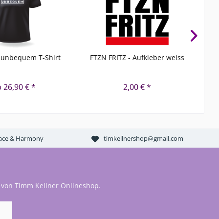
 unbequem T-Shirt
FTZN FRITZ - Aufkleber weiss
DE
 26,90 € *
2,00 € *
Peace & Harmony
timkellnershop@gmail.com
 von Timm Kellner Onlineshop.