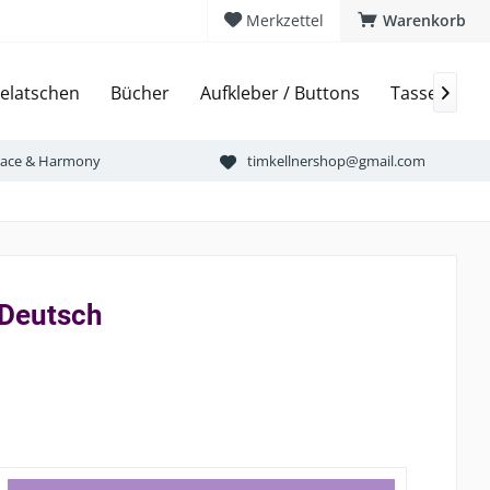
Merkzettel
Warenkorb
elatschen
Bücher
Aufkleber / Buttons
Tassen & Bi

Peace & Harmony
timkellnershop@gmail.com
oDeutsch