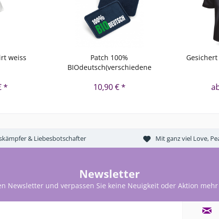
rt weiss
Patch 100%
Gesichert
BIOdeutsch(verschiedene
Farben...
€ *
10,90 € *
ab
tskämpfer & Liebesbotschafter
Mit ganz viel Love, 
Newsletter
en Newsletter und verpassen Sie keine Neuigkeit oder Aktion mehr