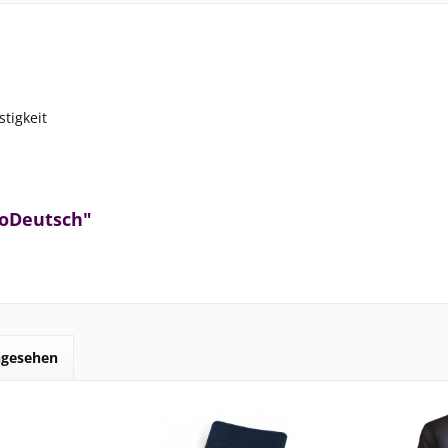
tigkeit
ioDeutsch"
ngesehen