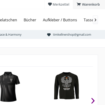
Merkzettel
Warenkorb
elatschen
Bücher
Aufkleber / Buttons
Tassen & Bi

Peace & Harmony
timkellnershop@gmail.com