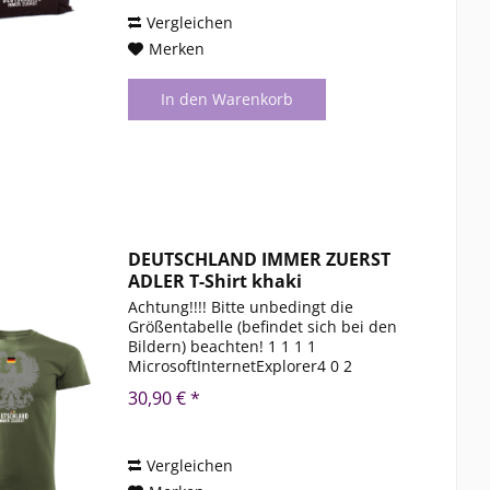
Vergleichen
Merken
In den
Warenkorb
DEUTSCHLAND IMMER ZUERST
ADLER T-Shirt khaki
Achtung!!!! Bitte unbedingt die
Größentabelle (befindet sich bei den
Bildern) beachten! 1 1 1 1
MicrosoftInternetExplorer4 0 2
DocumentNotSpecified 7.8 磅 Normal 0
30,90 € *
1 1 1 1 MicrosoftInternetExplorer4 0 2
DocumentNotSpecified 7.8 磅 Normal
0...
Vergleichen