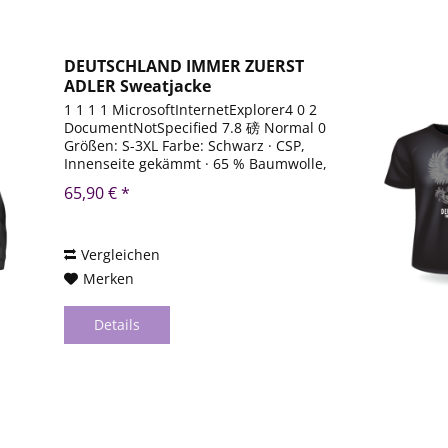
DEUTSCHLAND IMMER ZUERST
ADLER Sweatjacke
1 1 1 1 MicrosoftInternetExplorer4 0 2
DocumentNotSpecified 7.8 磅 Normal 0
Größen: S-3XL Farbe: Schwarz · CSP,
Innenseite gekämmt · 65 % Baumwolle,
35 % Polyester gerader · Schnitt mit
65,90 € *
Seitennähten · 300 g/m² - max. 40°
waschbar von...
Vergleichen
Merken
Details