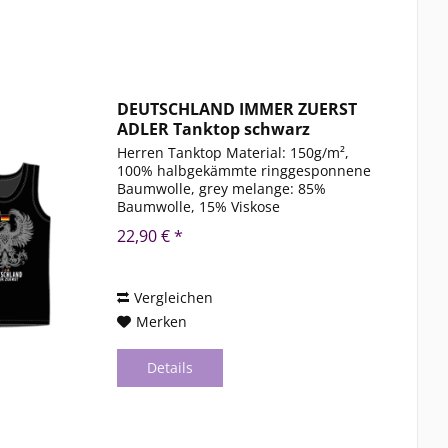
DEUTSCHLAND IMMER ZUERST
ADLER Tanktop schwarz
Herren Tanktop Material: 150g/m²,
100% halbgekämmte ringgesponnene
Baumwolle, grey melange: 85%
Baumwolle, 15% Viskose
Rundstrickware, Rippstrickbündchen
22,90 € *
an Hals- und Armausschnitt Größe:
2XL-3XL-4XL-5XL Farben: Weiss-Grau
Meliert- Schwarz
Vergleichen
Merken
Details