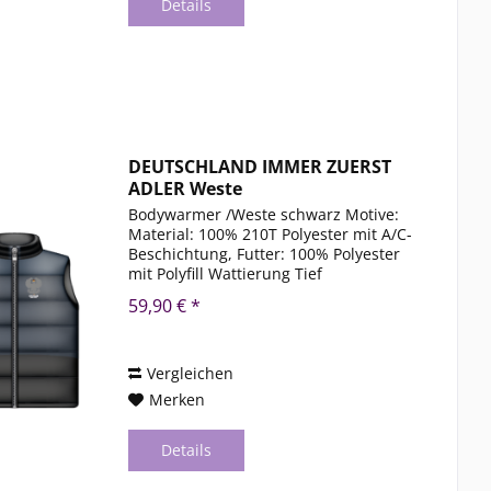
Details
DEUTSCHLAND IMMER ZUERST
ADLER Weste
Bodywarmer /Weste schwarz Motive:
Material: 100% 210T Polyester mit A/C-
Beschichtung, Futter: 100% Polyester
mit Polyfill Wattierung Tief
geschnittener Armausschnitt,
59,90 € *
Windbremse, 2 Vordertaschen,
Innentasche, ideal in Kombination
mit...
Vergleichen
Merken
Details