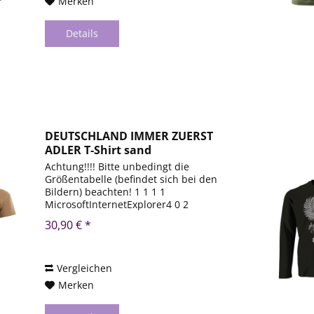
Merken
Details
DEUTSCHLAND IMMER ZUERST
ADLER T-Shirt sand
Achtung!!!! Bitte unbedingt die
Größentabelle (befindet sich bei den
Bildern) beachten! 1 1 1 1
MicrosoftInternetExplorer4 0 2
DocumentNotSpecified 7.8 磅 Normal 0
30,90 € *
1 1 1 1 MicrosoftInternetExplorer4 0 2
DocumentNotSpecified 7.8 磅 Normal
0...
Vergleichen
Merken