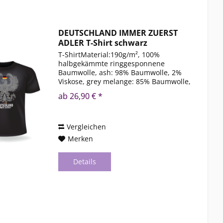
DEUTSCHLAND IMMER ZUERST
ADLER T-Shirt schwarz
T-ShirtMaterial:190g/m², 100%
halbgekämmte ringgesponnene
Baumwolle, ash: 98% Baumwolle, 2%
Viskose, grey melange: 85% Baumwolle,
15% ViskoseRundstrickware,
ab 26,90 € *
Rippstrickausschnitt mit Elasthan,
NackenbandGrößen:S – 5XL*Farbe:
Schwarz
Vergleichen
Merken
Details