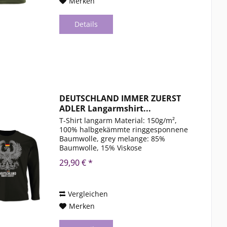
Merken
Details
DEUTSCHLAND IMMER ZUERST
ADLER Langarmshirt...
T-Shirt langarm Material: 150g/m²,
100% halbgekämmte ringgesponnene
Baumwolle, grey melange: 85%
Baumwolle, 15% Viskose
Rundstrickware, Rundhalsausschnitt
29,90 € *
aus Elasthan-Ripp, Nackenband
Größen: S – 3XL* Farbe: Schwarz 1 1 1
1...
Vergleichen
Merken