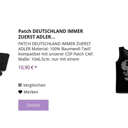
Patch DEUTSCHLAND IMMER
ZUERST ADLER...
PATCH DEUTSCHLAND IMMER ZUERST
ADLER Material: 100% Baumwoll-Twill
Kompatibel mit unserer CSP Patch CAP,
Maße: 10x6,5cm, nur mit einem
Schwamm reinigen, nicht waschen und
10,90 € *
nicht trocknergeeignet! Größen:
onesize Verfügbare Farben:...
Vergleichen
Merken
Details