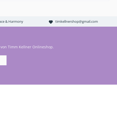
Peace & Harmony
timkellnershop@gmail.com
 von Timm Kellner Onlineshop.