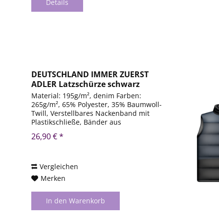
Details
DEUTSCHLAND IMMER ZUERST
ADLER Latzschürze schwarz
Material: 195g/m², denim Farben:
265g/m², 65% Polyester, 35% Baumwoll-
Twill, Verstellbares Nackenband mit
Plastikschließe, Bänder aus
Schürzenstoff, OEKO-TEX® Standard
26,90 € *
100, Länge: 86cm, Breite: 72cm,
waschbar, 50° NICHT trocknergeeignet
Vergleichen
Merken
In den
Warenkorb