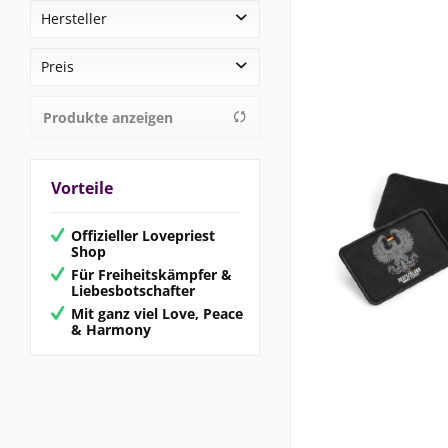
Hersteller
TimK Merch
Preis
Produkte anzeigen
von
10,90 €
bis
65,90 €
Vorteile
Offizieller Lovepriest
Shop
Für Freiheitskämpfer &
Liebesbotschafter
Mit ganz viel Love, Peace
& Harmony