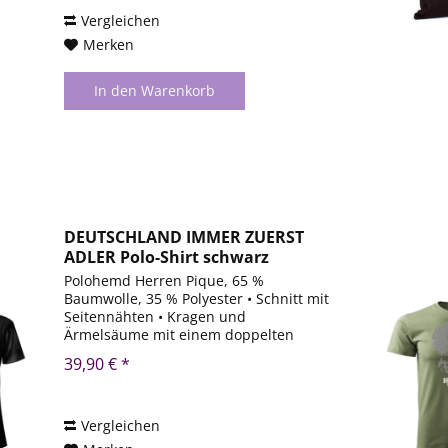
Vergleichen
Merken
In den
Warenkorb
DEUTSCHLAND IMMER ZUERST
ADLER Polo-Shirt schwarz
Polohemd Herren Pique, 65 %
Baumwolle, 35 % Polyester • Schnitt mit
Seitennähten • Kragen und
Ärmelsäume mit einem doppelten
Reliefstreifen aus 1:1 Rippstrick •
39,90 € *
Knopfleiste mit 3 Knöpfen in
Materialfarbe • Innenseite des Kragens
durch...
Vergleichen