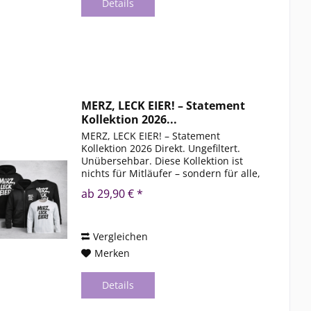
Details
MERZ, LECK EIER! – Statement
Kollektion 2026...
MERZ, LECK EIER! – Statement
Kollektion 2026 Direkt. Ungefiltert.
Unübersehbar. Diese Kollektion ist
nichts für Mitläufer – sondern für alle,
die klare Kante zeigen. Egal ob Hoodie,
ab 29,90 € *
Zipper, Sweater oder Longsleeve: Du
trägst nicht...
Vergleichen
Merken
Details