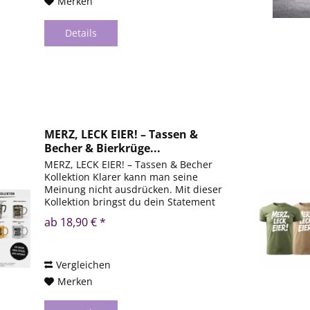
Merken
Details
MERZ, LECK EIER! – Tassen &
Becher & Bierkrüge...
MERZ, LECK EIER! – Tassen & Becher
Kollektion Klarer kann man seine
Meinung nicht ausdrücken. Mit dieser
Kollektion bringst du dein Statement
direkt auf den Tisch – ob morgens beim
ab 18,90 € *
Kaffee oder unterwegs. Egal ob
klassisch, bunt oder...
Vergleichen
Merken