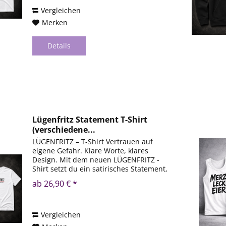
Vergleichen
Merken
Details
Lügenfritz Statement T-Shirt
(verschiedene...
LÜGENFRITZ – T-Shirt Vertrauen auf
eigene Gefahr. Klare Worte, klares
Design. Mit dem neuen LÜGENFRITZ -
Shirt setzt du ein satirisches Statement,
das garantiert nicht übersehen wird.
ab 26,90 € *
Das markante Motiv im Vintage-Look
verbindet eine...
Vergleichen