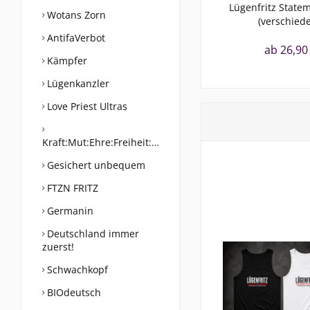
Lügenfritz Statem
Wotans Zorn
(verschiede
AntifaVerbot
ab 26,90
Kämpfer
Lügenkanzler
Love Priest Ultras
Kraft:Mut:Ehre:Freiheit:Werte
Gesichert unbequem
FTZN FRITZ
Germanin
Deutschland immer
zuerst!
Schwachkopf
BIOdeutsch