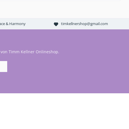
Peace & Harmony
timkellnershop@gmail.com
 von Timm Kellner Onlineshop.