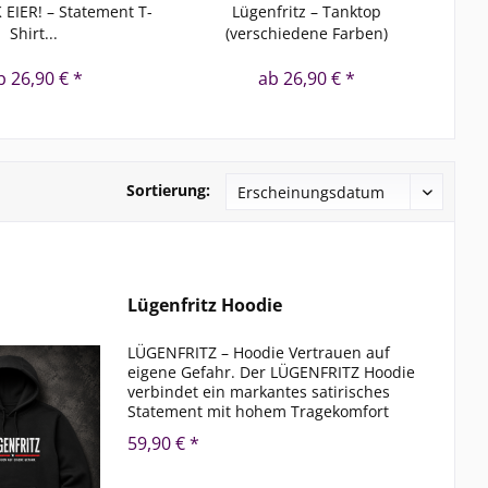
EIER! – Statement T-
Lügenfritz – Tanktop
F
Shirt...
(verschiedene Farben)
b 26,90 € *
ab 26,90 € *
Sortierung:
Lügenfritz Hoodie
LÜGENFRITZ – Hoodie Vertrauen auf
eigene Gefahr. Der LÜGENFRITZ Hoodie
verbindet ein markantes satirisches
Statement mit hohem Tragekomfort
und einer hochwertigen Verarbeitung.
59,90 € *
Das auffällige Frontmotiv im
charakteristischen Vintage-Look...