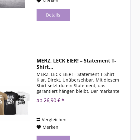
Merken
Details
MERZ, LECK EIER! – Statement T-
Shirt...
MERZ, LECK EIER! – Statement T-Shirt
Klar. Direkt. Unübersehbar. Mit diesem
Shirt setzt du ein Statement, das
garantiert hängen bleibt. Der markante
Brush-Print in Kombination mit
ab 26,90 € *
hochwertigen Basic-Shirts sorgt für
einen starken...
Vergleichen
Merken