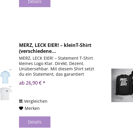
Details
MERZ, LECK EIER! – kleinT-Shirt
(verschiedene...
MERZ, LECK EIER! – Statement T-Shirt
kleines Logo Klar. Direkt. Dezent.
Unübersehbar. Mit diesem Shirt setzt
du ein Statement, das garantiert
hängen bleibt. Der markante Brush-
ab 26,90 € *
Print in Kombination mit hochwertigen
Basic-Shirts sorgt für...
Vergleichen
Merken
Details