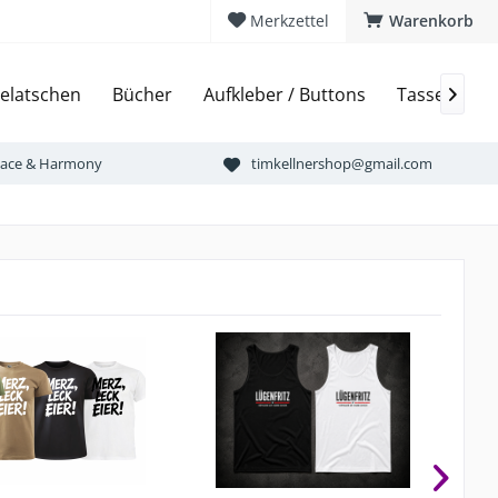
Merkzettel
Warenkorb
elatschen
Bücher
Aufkleber / Buttons
Tassen & Bi

Peace & Harmony
timkellnershop@gmail.com