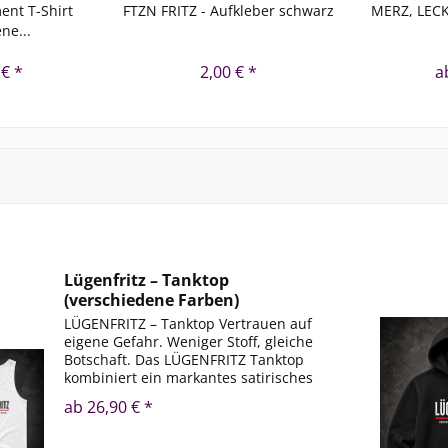
ent T-Shirt
FTZN FRITZ - Aufkleber schwarz
MERZ, LECK 
ne...
 € *
2,00 € *
a
Lügenfritz – Tanktop
(verschiedene Farben)
LÜGENFRITZ – Tanktop Vertrauen auf
eigene Gefahr. Weniger Stoff, gleiche
Botschaft. Das LÜGENFRITZ Tanktop
kombiniert ein markantes satirisches
Design mit einem sportlich-lässigen
ab 26,90 € *
Schnitt und hohem Tragekomfort. Ob
im Sommer, beim...