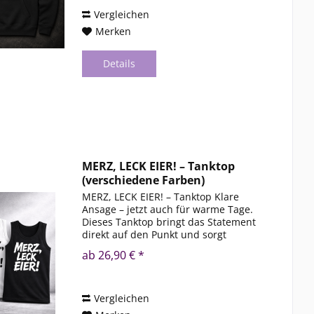
Vergleichen
Merken
Details
MERZ, LECK EIER! – Tanktop
(verschiedene Farben)
MERZ, LECK EIER! – Tanktop Klare
Ansage – jetzt auch für warme Tage.
Dieses Tanktop bringt das Statement
direkt auf den Punkt und sorgt
gleichzeitig für maximalen
ab 26,90 € *
Tragekomfort. Ob Gym, Sommer,
Festival oder Alltag – sitzt, wirkt und...
Vergleichen