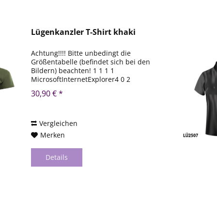
Lügenkanzler T-Shirt khaki
Achtung!!!! Bitte unbedingt die
Größentabelle (befindet sich bei den
Bildern) beachten! 1 1 1 1
MicrosoftInternetExplorer4 0 2
DocumentNotSpecified 7.8 磅 Normal 0
30,90 € *
1 1 1 1 MicrosoftInternetExplorer4 0 2
DocumentNotSpecified 7.8 磅 Normal
0...
Vergleichen
Merken
Details