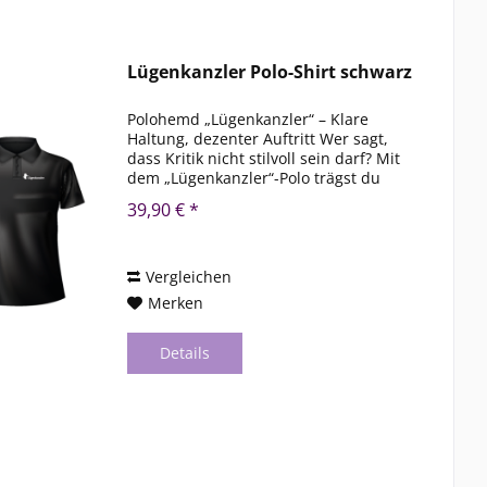
Lügenkanzler Polo-Shirt schwarz
Polohemd „Lügenkanzler“ – Klare
Haltung, dezenter Auftritt Wer sagt,
dass Kritik nicht stilvoll sein darf? Mit
dem „Lügenkanzler“-Polo trägst du
deine Meinung mit Haltung – klar, aber
39,90 € *
unaufdringlich. Für alle, die lieber
durchblicken als...
Vergleichen
Merken
Details