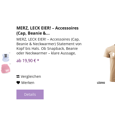
MERZ, LECK EIER! – Accessoires
(Cap, Beanie &...
MERZ, LECK EIER! – Accessoires (Cap,
Beanie & Neckwarmer) Statement von
Kopf bis Hals. Ob Snapback, Beanie
oder Neckwarmer – klare Aussage,
starke Optik und alltagstauglicher Style.
ab 19,90 € *
? Produktdetails Hochwertiger Print
bzw. Patch...
Vergleichen
Merken
Details