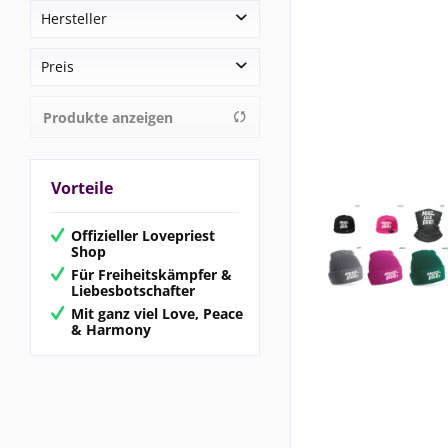
Hersteller
TimK Merch
Preis
Produkte anzeigen
von
2,00 €
bis
65,90 €
Vorteile
Offizieller Lovepriest
Shop
Für Freiheitskämpfer &
Liebesbotschafter
Mit ganz viel Love, Peace
& Harmony