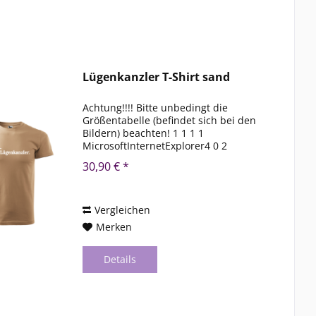
Lügenkanzler T-Shirt sand
Achtung!!!! Bitte unbedingt die
Größentabelle (befindet sich bei den
Bildern) beachten! 1 1 1 1
MicrosoftInternetExplorer4 0 2
DocumentNotSpecified 7.8 磅 Normal 0
30,90 € *
1 1 1 1 MicrosoftInternetExplorer4 0 2
DocumentNotSpecified 7.8 磅 Normal
0...
Vergleichen
Merken
Details