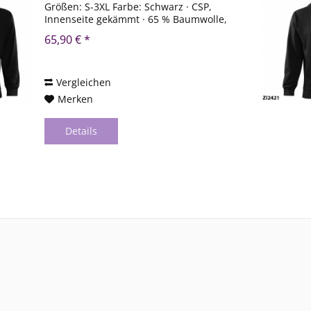
Größen: S-3XL Farbe: Schwarz · CSP,
Innenseite gekämmt · 65 % Baumwolle,
35 % Polyester gerader · Schnitt mit
65,90 € *
Seitennähten · 300 g/m² - max. 40°
waschbar von...
Vergleichen
Merken
Details