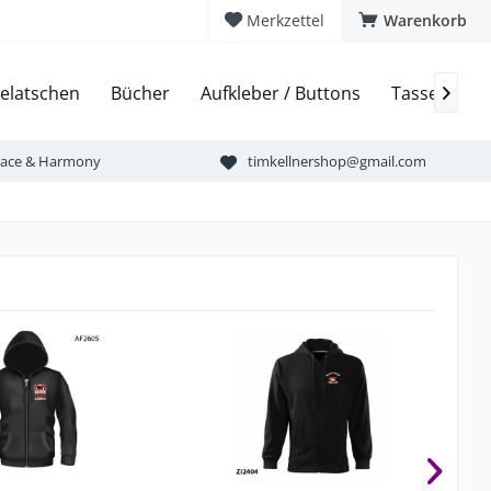
Merkzettel
Warenkorb
elatschen
Bücher
Aufkleber / Buttons
Tassen & Bi

Peace & Harmony
timkellnershop@gmail.com