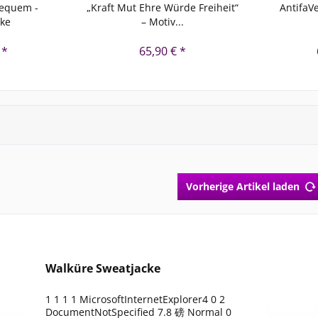
bequem -
„Kraft Mut Ehre Würde Freiheit“
AntifaV
cke
– Motiv...
 *
65,90 € *
Vorherige Artikel laden
Walküre Sweatjacke
1 1 1 1 MicrosoftInternetExplorer4 0 2
DocumentNotSpecified 7.8 磅 Normal 0