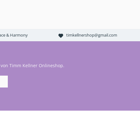
Peace & Harmony
timkellnershop@gmail.com
 von Timm Kellner Onlineshop.