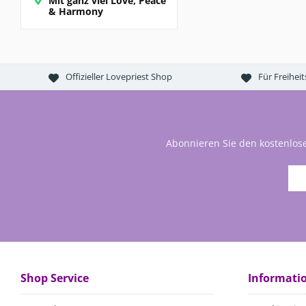
Mit ganz viel Love, Peace
& Harmony
Offizieller Lovepriest Shop
Für Freihei
Abonnieren Sie den kostenlos
Shop Service
Informati