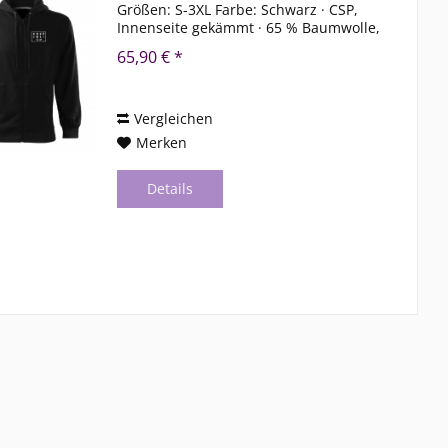
Größen: S-3XL Farbe: Schwarz · CSP,
Innenseite gekämmt · 65 % Baumwolle,
35 % Polyester gerader · Schnitt mit
65,90 € *
Seitennähten · 300 g/m² - max. 40°
waschbar von...
Vergleichen
Merken
Details