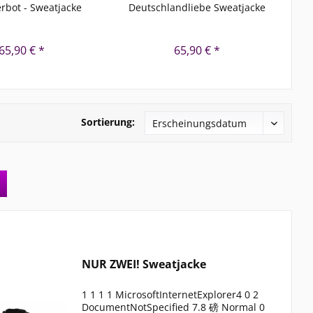
erbot - Sweatjacke
Deutschlandliebe Sweatjacke
DE
65,90 € *
65,90 € *
Sortierung:
NUR ZWEI! Sweatjacke
1 1 1 1 MicrosoftInternetExplorer4 0 2
DocumentNotSpecified 7.8 磅 Normal 0