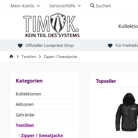
Mein Konto
Service/Hilfe
Suchen
Kollekti
Offizieller Lovepriest Shop
Für Freihei
Textilien
Zipper / Sweatjacke
Kategorien
Topseller
Kollektionen
Aktionen
Getränke
Textilien
Zipper / Sweatjacke