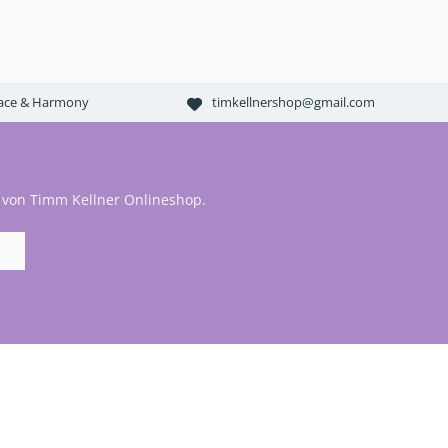
Peace & Harmony
timkellnershop@gmail.com
 von Timm Kellner Onlineshop.