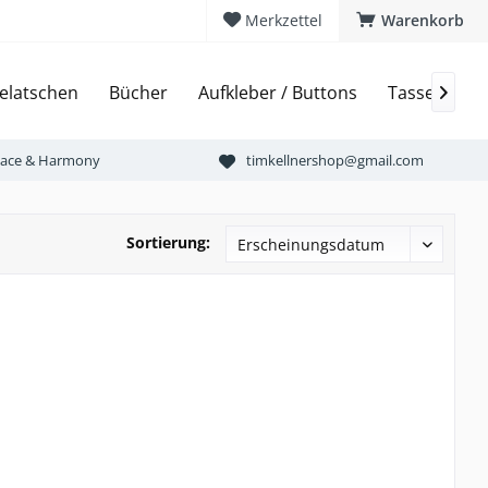
Merkzettel
Warenkorb
elatschen
Bücher
Aufkleber / Buttons
Tassen & Bi

Peace & Harmony
timkellnershop@gmail.com
Sortierung: