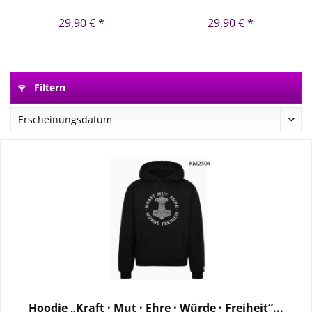
Minute
29,90 € *
29,90 € *
Filtern
Hoodie „Kraft · Mut · Ehre · Würde · Freiheit“...