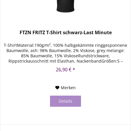
FTZN FRITZ T-Shirt schwarz-Last Minute
T-ShirtMaterial:190g/m², 100% halbgekämmte ringgesponnene
Baumwolle, ash: 98% Baumwolle, 2% Viskose, grey melange:
85% Baumwolle, 15% ViskoseRundstrickware,
Rippstrickausschnitt mit Elasthan, NackenbandGrößen:S –
5XL*Farbe: Schwarz
26,90 € *
Merken
Details