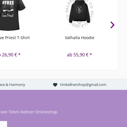
ve Priest T-Shirt
Valhalla Hoodie
P
 26,90 € *
ab 55,90 € *
Peace & Harmony
timkellnershop@gmail.com
 von Timm Kellner Onlineshop.