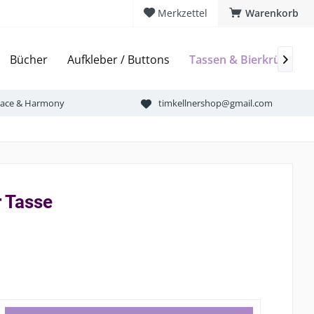
Merkzettel
Warenkorb
Bücher
Aufkleber / Buttons
Tassen & Bierkrüge

Peace & Harmony
timkellnershop@gmail.com
r Tasse