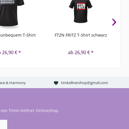
 unbequem T-Shirt
FTZN FRITZ T-Shirt schwarz
JET
 26,90 € *
ab 26,90 € *
Peace & Harmony
timkellnershop@gmail.com
 von Timm Kellner Onlineshop.