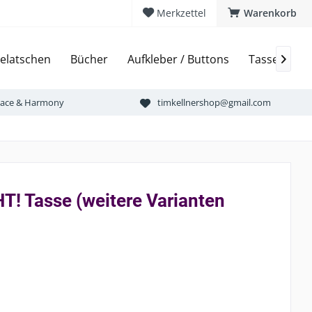
Merkzettel
Warenkorb
elatschen
Bücher
Aufkleber / Buttons
Tassen & Bi

Peace & Harmony
timkellnershop@gmail.com
! Tasse (weitere Varianten