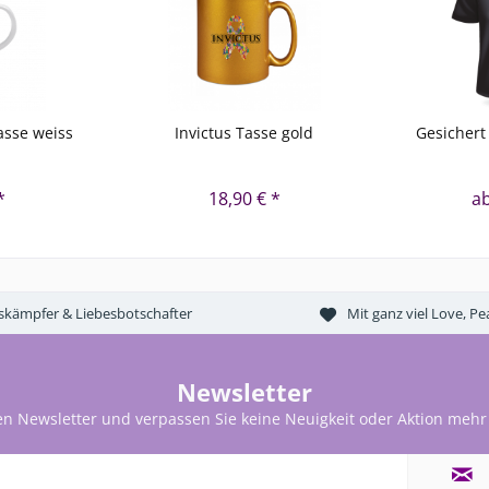
sse weiss
Invictus Tasse gold
Gesichert
*
18,90 € *
ab
tskämpfer & Liebesbotschafter
Mit ganz viel Love, 
Newsletter
en Newsletter und verpassen Sie keine Neuigkeit oder Aktion mehr