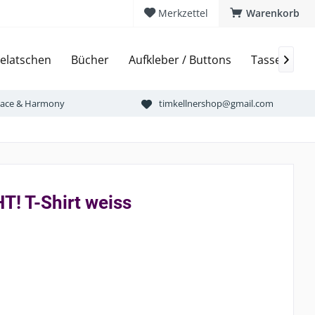
Merkzettel
Warenkorb
elatschen
Bücher
Aufkleber / Buttons
Tassen & Bi

Peace & Harmony
timkellnershop@gmail.com
! T-Shirt weiss