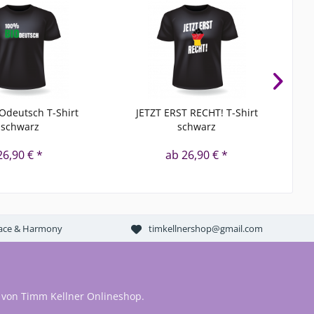
Odeutsch T-Shirt
JETZT ERST RECHT! T-Shirt
Eu
schwarz
schwarz
26,90 € *
ab 26,90 € *
Peace & Harmony
timkellnershop@gmail.com
 von Timm Kellner Onlineshop.