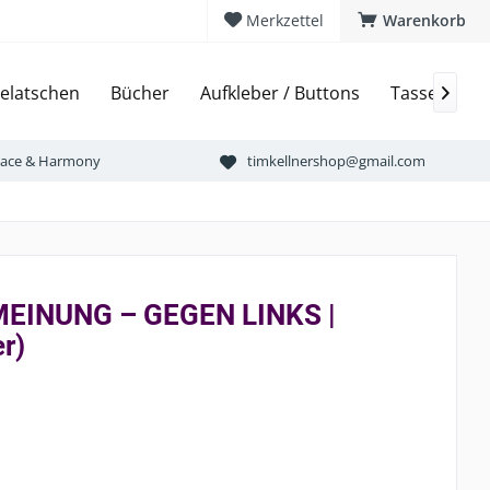
Merkzettel
Warenkorb
elatschen
Bücher
Aufkleber / Buttons
Tassen & Bi

Peace & Harmony
timkellnershop@gmail.com
MEINUNG – GEGEN LINKS |
r)