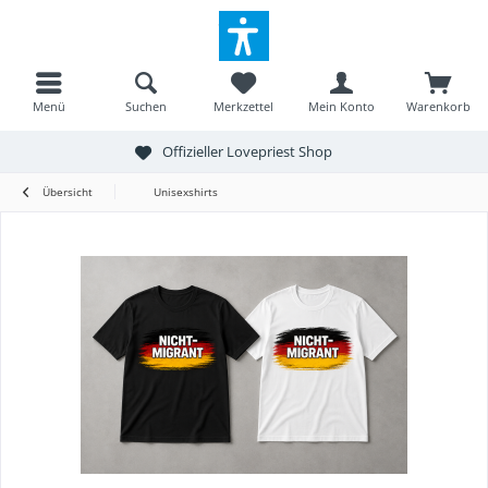
Menü
Suchen
Merkzettel
Mein Konto
Warenkorb
Offizieller Lovepriest Shop
Übersicht
Unisexshirts