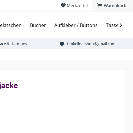
Merkzettel
Warenkorb
elatschen
Bücher
Aufkleber / Buttons
Tassen & Bi

Peace & Harmony
timkellnershop@gmail.com
jacke