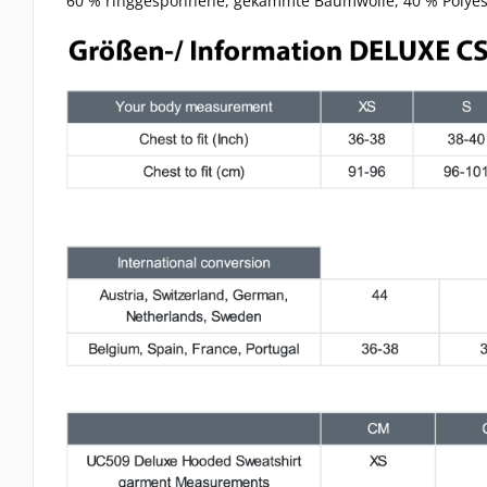
60 % ringgesponnene, gekämmte Baumwolle, 40 % Polyest