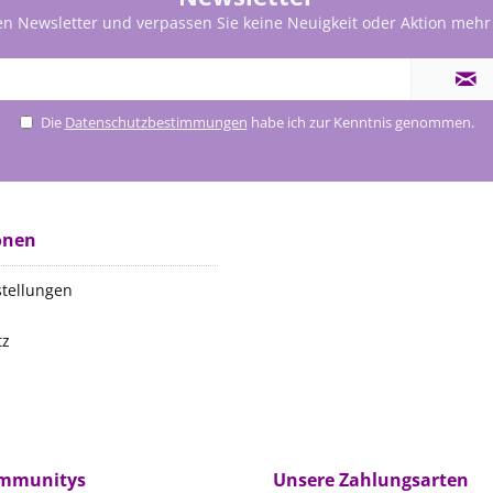
en Newsletter und verpassen Sie keine Neuigkeit oder Aktion mehr
Die
Datenschutzbestimmungen
habe ich zur Kenntnis genommen.
onen
stellungen
tz
m
ommunitys
Unsere Zahlungsarten