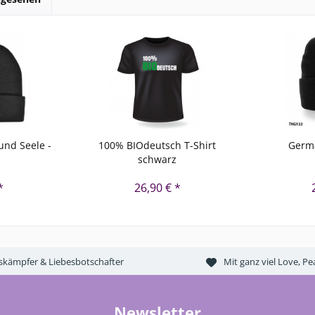
und Seele -
100% BIOdeutsch T-Shirt
Germa
schwarz
*
26,90 € *
tskämpfer & Liebesbotschafter
Mit ganz viel Love, 
Newsletter