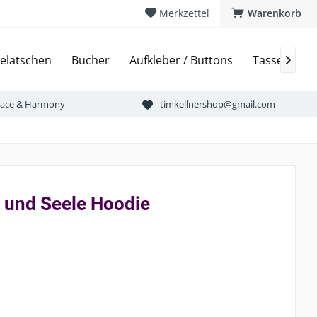
Merkzettel
Warenkorb
elatschen
Bücher
Aufkleber / Buttons
Tassen & Bi

Peace & Harmony
timkellnershop@gmail.com
 und Seele Hoodie