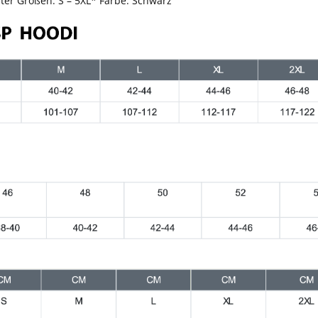
er Größen: S – 5XL* Farbe: Schwarz