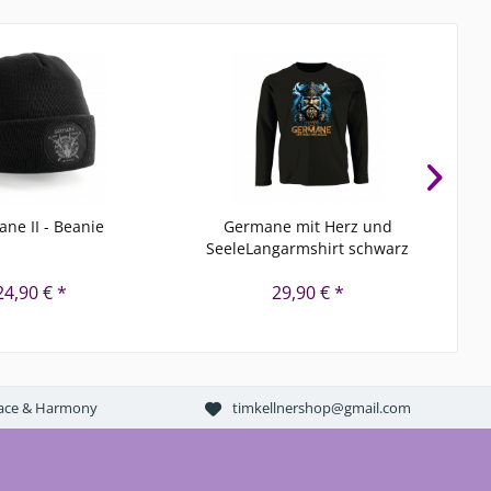
ne II - Beanie
Germane mit Herz und
SeeleLangarmshirt schwarz
24,90 € *
29,90 € *
Peace & Harmony
timkellnershop@gmail.com