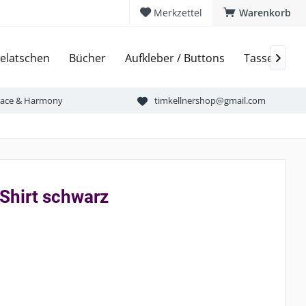
Merkzettel
Warenkorb
elatschen
Bücher
Aufkleber / Buttons
Tassen & Bi

Peace & Harmony
timkellnershop@gmail.com
Shirt schwarz