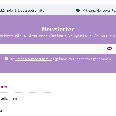
tskämpfer & Liebesbotschafter
Mit ganz viel Love, 
Newsletter
en Newsletter und verpassen Sie keine Neuigkeit oder Aktion mehr
Die
Datenschutzbestimmungen
habe ich zur Kenntnis genommen.
onen
stellungen
tz