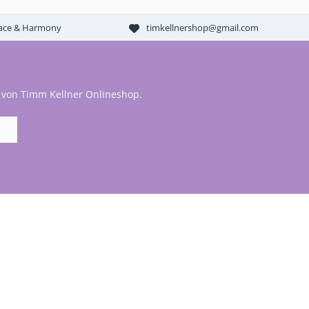
Peace & Harmony
timkellnershop@gmail.com
 von Timm Kellner Onlineshop.