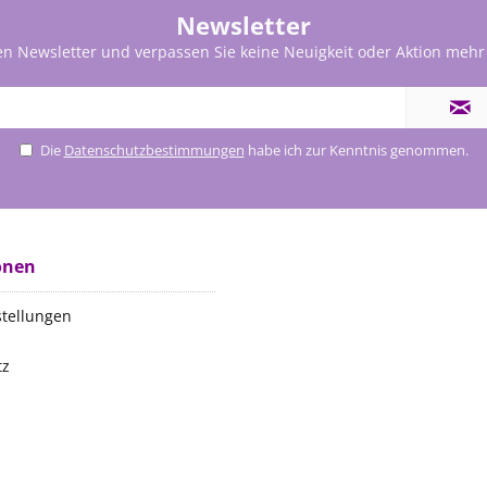
Newsletter
en Newsletter und verpassen Sie keine Neuigkeit oder Aktion mehr
Die
Datenschutzbestimmungen
habe ich zur Kenntnis genommen.
onen
stellungen
tz
m