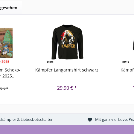
ngesehen
um Schoko-
Kämpfer Langarmshirt schwarz
Kämpf
 2025...
29,90 € *
0 € *
tskämpfer & Liebesbotschafter
Mit ganz viel Love, 