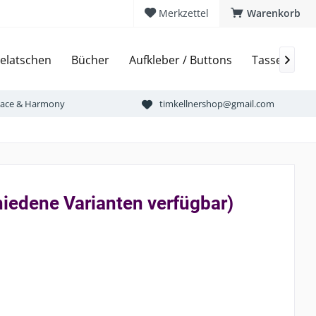
Merkzettel
Warenkorb
elatschen
Bücher
Aufkleber / Buttons
Tassen & Bi

Peace & Harmony
timkellnershop@gmail.com
iedene Varianten verfügbar)