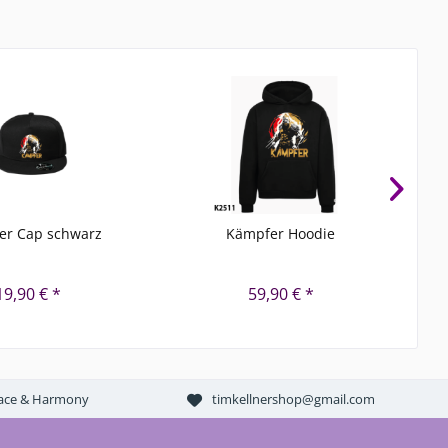
er Cap schwarz
Kämpfer Hoodie
K
19,90 € *
59,90 € *
Peace & Harmony
timkellnershop@gmail.com