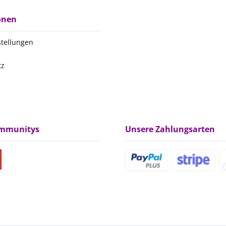
onen
stellungen
tz
m
ommunitys
Unsere Zahlungsarten