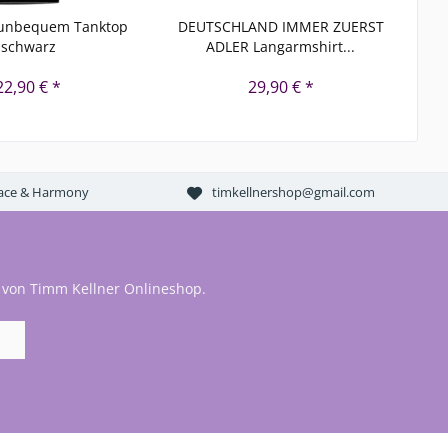
 unbequem Tanktop
DEUTSCHLAND IMMER ZUERST
schwarz
ADLER Langarmshirt...
22,90 € *
29,90 € *
Peace & Harmony
timkellnershop@gmail.com
 von Timm Kellner Onlineshop.