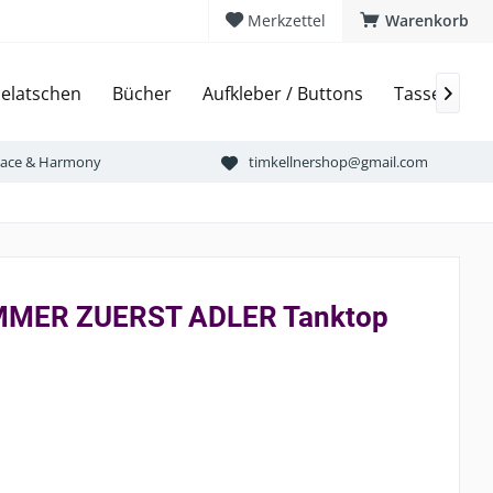
Merkzettel
Warenkorb
elatschen
Bücher
Aufkleber / Buttons
Tassen & Bi

Peace & Harmony
timkellnershop@gmail.com
MER ZUERST ADLER Tanktop