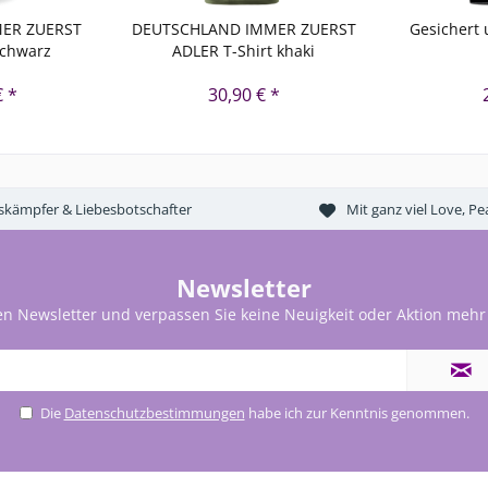
ER ZUERST
DEUTSCHLAND IMMER ZUERST
Gesichert
schwarz
ADLER T-Shirt khaki
€ *
30,90 € *
tskämpfer & Liebesbotschafter
Mit ganz viel Love, 
Newsletter
en Newsletter und verpassen Sie keine Neuigkeit oder Aktion mehr
Die
Datenschutzbestimmungen
habe ich zur Kenntnis genommen.