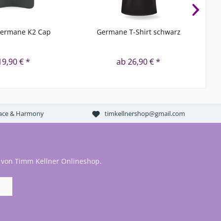
Germane K2 Cap
Germane T-Shirt schwarz
NEU
19,90 € *
ab 26,90 € *
Peace & Harmony
timkellnershop@gmail.com
 von Timm Kellner Onlineshop.