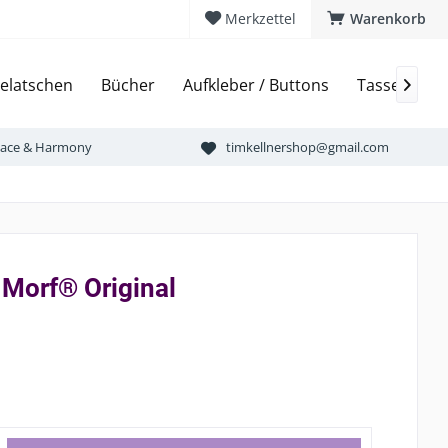
Merkzettel
Warenkorb
elatschen
Bücher
Aufkleber / Buttons
Tassen & Bi

Peace & Harmony
timkellnershop@gmail.com
Morf® Original