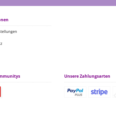
onen
stellungen
tz
m
ommunitys
Unsere Zahlungsarten