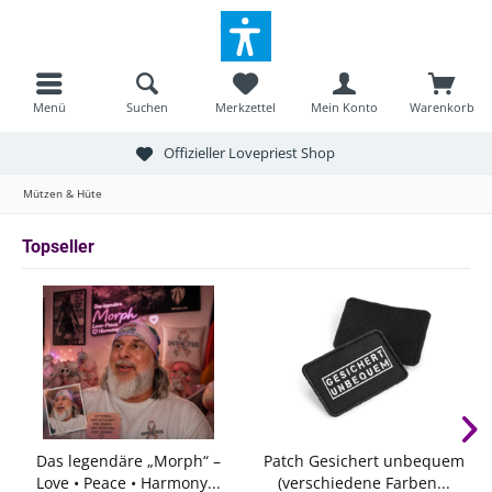
Menü
Suchen
Merkzettel
Mein Konto
Warenkorb
Offizieller Lovepriest Shop
Mützen & Hüte
Topseller
Das legendäre „Morph“ –
Patch Gesichert unbequem
Love • Peace • Harmony...
(verschiedene Farben...