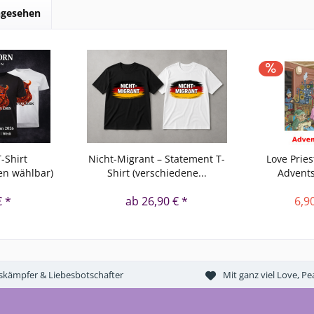
ngesehen
-Shirt
Nicht-Migrant – Statement T-
Love Prie
en wählbar)
Shirt (verschiedene...
Advents
€ *
ab 26,90 € *
6,9
tskämpfer & Liebesbotschafter
Mit ganz viel Love, 