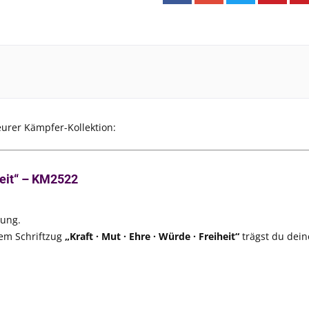
eurer Kämpfer-Kollektion:
heit“ – KM2522
tung.
m Schriftzug
„Kraft · Mut · Ehre · Würde · Freiheit“
trägst du dein