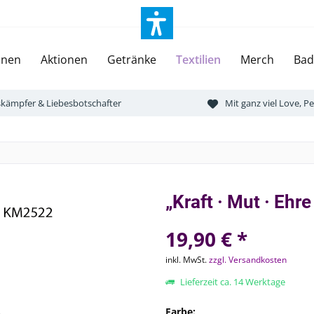
onen
Aktionen
Getränke
Textilien
Merch
Bad
tskämpfer & Liebesbotschafter
Mit ganz viel Love, 
„Kraft · Mut · Ehr
19,90 € *
inkl. MwSt.
zzgl. Versandkosten
Lieferzeit ca. 14 Werktage
Farbe: