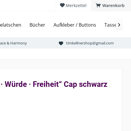
Merkzettel
Warenkorb
elatschen
Bücher
Aufkleber / Buttons
Tassen & Bi

Peace & Harmony
timkellnershop@gmail.com
e · Würde · Freiheit“ Cap schwarz