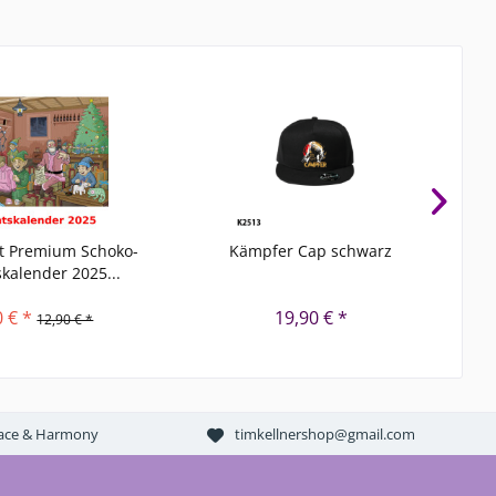
st Premium Schoko-
Kämpfer Cap schwarz
DE
kalender 2025...
0 € *
19,90 € *
12,90 € *
Peace & Harmony
timkellnershop@gmail.com