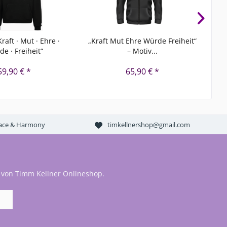
raft · Mut · Ehre ·
„Kraft Mut Ehre Würde Freiheit“
T-
e · Freiheit“
– Motiv...
59,90 € *
65,90 € *
Peace & Harmony
timkellnershop@gmail.com
 von Timm Kellner Onlineshop.