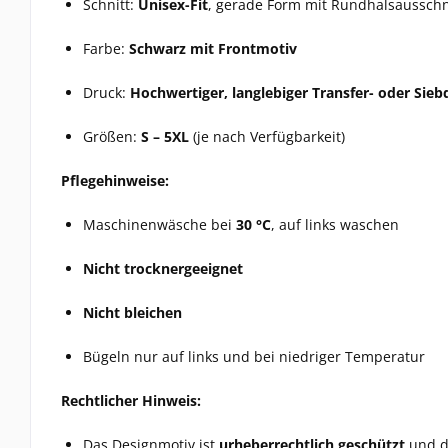
Schnitt:
Unisex-Fit
, gerade Form mit Rundhalsausschn
Farbe:
Schwarz mit Frontmotiv
Druck:
Hochwertiger, langlebiger Transfer- oder Sieb
Größen:
S – 5XL
(je nach Verfügbarkeit)
Pflegehinweise:
Maschinenwäsche bei
30 °C
, auf links waschen
Nicht trocknergeeignet
Nicht bleichen
Bügeln nur auf links und bei niedriger Temperatur
Rechtlicher Hinweis:
Das Designmotiv ist
urheberrechtlich geschützt
und da