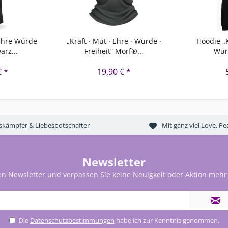
 Ehre Würde
„Kraft · Mut · Ehre · Würde ·
Hoodie „K
arz...
Freiheit“ Morf®...
Würd
€ *
19,90 € *
tskämpfer & Liebesbotschafter
Mit ganz viel Love, 
Newsletter
en Newsletter und verpassen Sie keine Neuigkeit oder Aktion mehr
Die
Datenschutzbestimmungen
habe ich zur Kenntnis genommen.