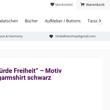
Merkzettel
Warenkorb
elatschen
Bücher
Aufkleber / Buttons
Tassen & Bi

Peace & Harmony
timkellnershop@gmail.com
ürde Freiheit“ – Motiv
armshirt schwarz