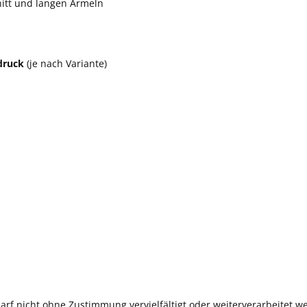
itt und langen Ärmeln
druck
(je nach Variante)
rf nicht ohne Zustimmung vervielfältigt oder weiterverarbeitet w