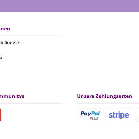
onen
stellungen
tz
m
ommunitys
Unsere Zahlungsarten