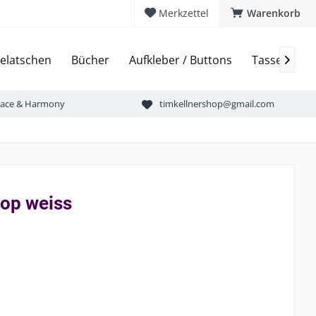
Merkzettel
Warenkorb
elatschen
Bücher
Aufkleber / Buttons
Tassen & Bi

Peace & Harmony
timkellnershop@gmail.com
op weiss