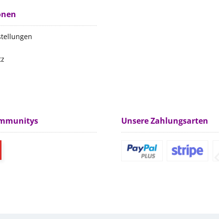
onen
stellungen
tz
m
ommunitys
Unsere Zahlungsarten