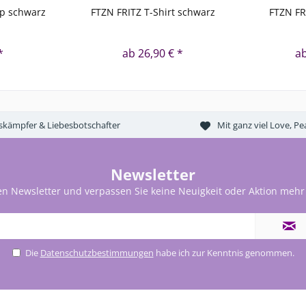
op schwarz
FTZN FRITZ T-Shirt schwarz
FTZN FR
*
ab 26,90 € *
ab
tskämpfer & Liebesbotschafter
Mit ganz viel Love, 
Newsletter
en Newsletter und verpassen Sie keine Neuigkeit oder Aktion mehr
Die
Datenschutzbestimmungen
habe ich zur Kenntnis genommen.