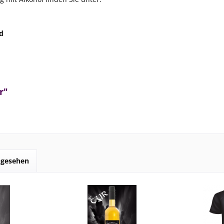
ld
r"
ngesehen