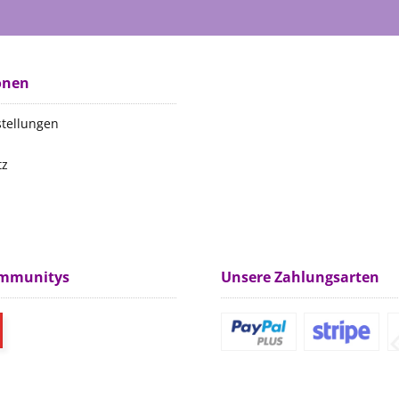
onen
stellungen
tz
m
ommunitys
Unsere Zahlungsarten