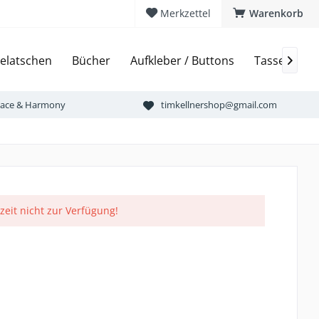
Merkzettel
Warenkorb
elatschen
Bücher
Aufkleber / Buttons
Tassen & Bi

Peace & Harmony
timkellnershop@gmail.com
rzeit nicht zur Verfügung!