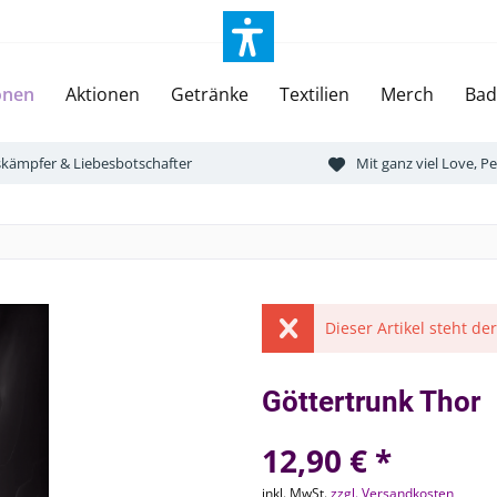
onen
Aktionen
Getränke
Textilien
Merch
Bad
tskämpfer & Liebesbotschafter
Mit ganz viel Love, 
Dieser Artikel steht de
Göttertrunk Thor
12,90 € *
inkl. MwSt.
zzgl. Versandkosten