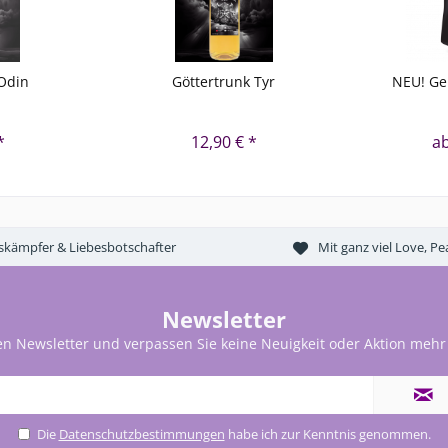
 Odin
Göttertrunk Tyr
NEU! Ge
*
12,90 € *
ab
tskämpfer & Liebesbotschafter
Mit ganz viel Love, 
Newsletter
en Newsletter und verpassen Sie keine Neuigkeit oder Aktion mehr
Die
Datenschutzbestimmungen
habe ich zur Kenntnis genommen.