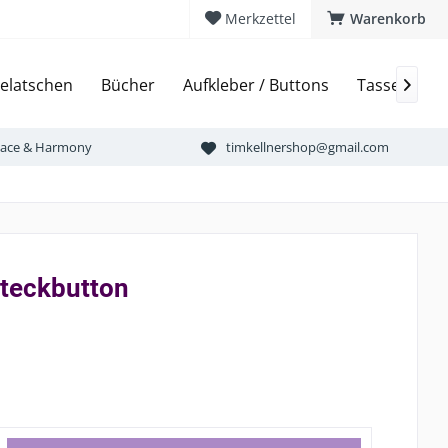
Merkzettel
Warenkorb
elatschen
Bücher
Aufkleber / Buttons
Tassen & Bi

Peace & Harmony
timkellnershop@gmail.com
steckbutton