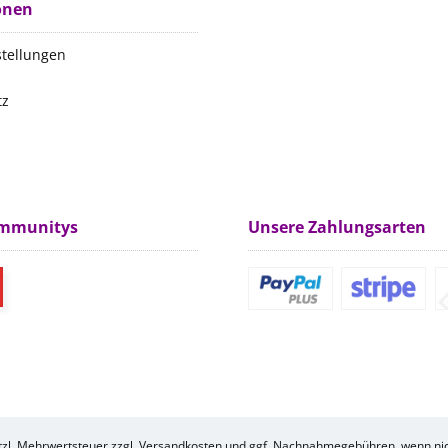
onen
stellungen
tz
m
ommunitys
Unsere Zahlungsarten
etzl. Mehrwertsteuer zzgl.
Versandkosten
und ggf. Nachnahmegebühren, wenn nic