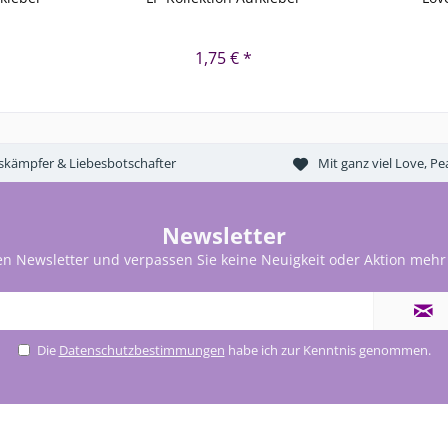
*
1,75 € *
tskämpfer & Liebesbotschafter
Mit ganz viel Love, 
Newsletter
en Newsletter und verpassen Sie keine Neuigkeit oder Aktion mehr
Die
Datenschutzbestimmungen
habe ich zur Kenntnis genommen.