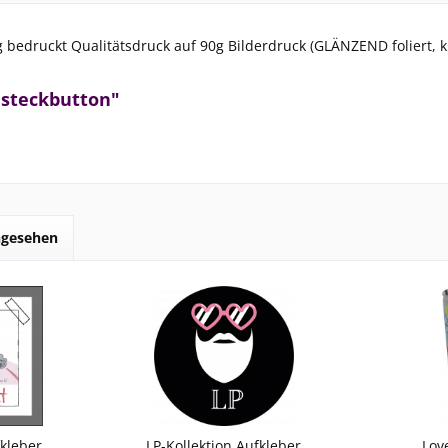
g bedruckt Qualitätsdruck auf 90g Bilderdruck (GLÄNZEND foliert,
nsteckbutton"
ngesehen
fkleber
LP-Kollektion Aufkleber
Lov