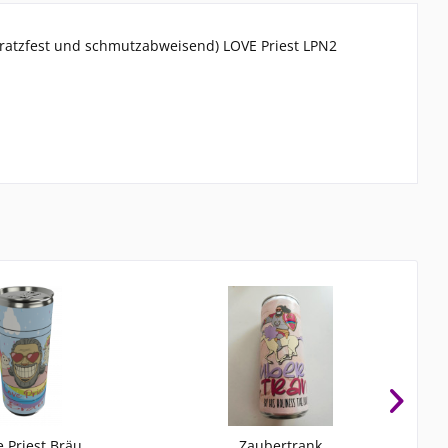
 kratzfest und schmutzabweisend) LOVE Priest LPN2
e Priest Bräu
Zaubertrank