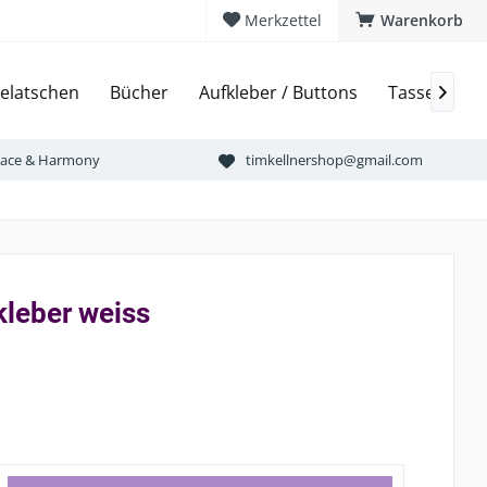
Merkzettel
Warenkorb
elatschen
Bücher
Aufkleber / Buttons
Tassen & Bi

Peace & Harmony
timkellnershop@gmail.com
kleber weiss