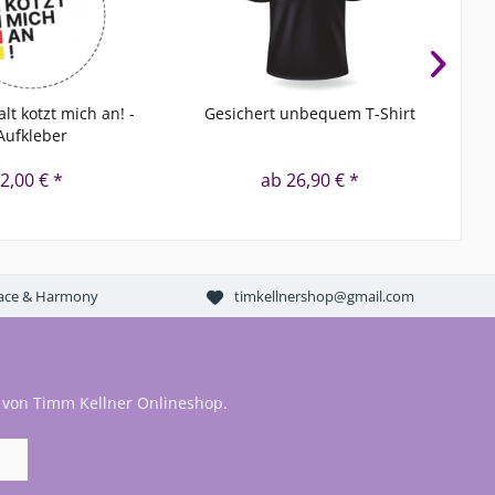
alt kotzt mich an! -
Gesichert unbequem T-Shirt
L
Aufkleber
2,00 € *
ab 26,90 € *
Peace & Harmony
timkellnershop@gmail.com
 von Timm Kellner Onlineshop.