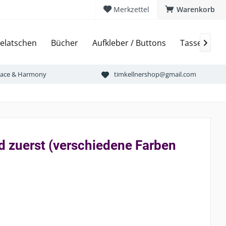
Merkzettel
Warenkorb
elatschen
Bücher
Aufkleber / Buttons
Tassen & Bi

Peace & Harmony
timkellnershop@gmail.com
d zuerst (verschiedene Farben