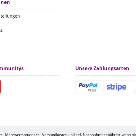
onen
stellungen
tz
m
ommunitys
Unsere Zahlungsarten
etzl. Mehrwertsteuer zzgl.
Versandkosten
und ggf. Nachnahmegebühren, wenn nic