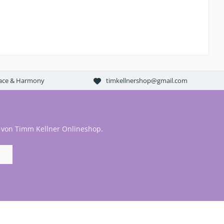
Peace & Harmony
timkellnershop@gmail.com
 von Timm Kellner Onlineshop.